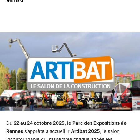
Eric Forra
Facebook
X
Linkedin
Du
22 au 24 octobre 2025
, le
Parc des Expositions de
Rennes
s’apprête à accueillir
Artibat 2025
, le salon
incontournable qui rassemble chaque année les