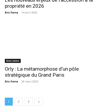
Les nouveaux enjeux de l’accession à la
propriété en 2026
Eric Forra
-
14 avril 2026
Actu immo
Orly : La métamorphose d’un pôle
stratégique du Grand Paris
Eric Forra
-
30 mars 2026
1
2
3