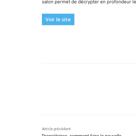
salon permet de décrypter en profondeur le 
Voir le site
Facebook
X
Linkedin
Article précédent
Propriétaires, comment faire la nouvelle