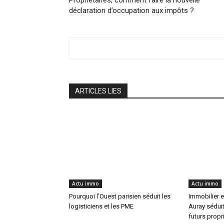
déclaration d’occupation aux impôts ?
ARTICLES LIES
Actu immo
Actu immo
Pourquoi l’Ouest parisien séduit les
Immobilier e
logisticiens et les PME
Auray séduit
futurs propr