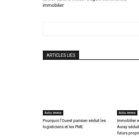
immobilier
ARTICLES LIES
Actu immo
Actu immo
Pourquoi l’Ouest parisien séduit les
Immobilier e
logisticiens et les PME
Auray séduit
futurs propr